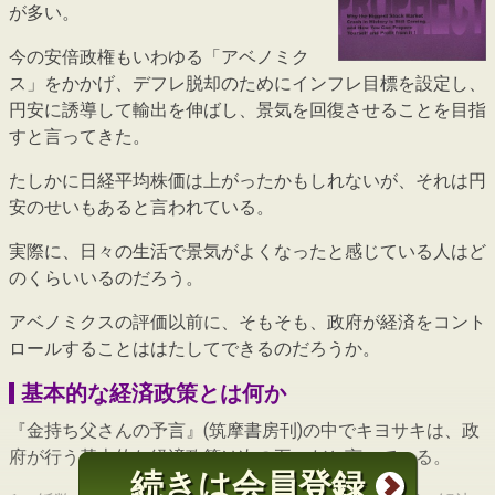
が多い。
今の安倍政権もいわゆる「アベノミク
ス」をかかげ、デフレ脱却のためにインフレ目標を設定し、
円安に誘導して輸出を伸ばし、景気を回復させることを目指
すと言ってきた。
たしかに日経平均株価は上がったかもしれないが、それは円
安のせいもあると言われている。
実際に、日々の生活で景気がよくなったと感じている人はど
のくらいいるのだろう。
アベノミクスの評価以前に、そもそも、政府が経済をコント
ロールすることははたしてできるのだろうか。
基本的な経済政策とは何か
『金持ち父さんの予言』(筑摩書房刊)の中でキヨサキは、政
府が行う基本的な経済政策は次の五つだと言っている。
続きは会員登録