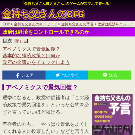
｢金持ち父さん貧乏父さん｣のゲームがスマホで遊べる！
金持ち父さんの
CFG
TOP
金持ち父さんのキーワード
金持ち父さんの予言
政府は経済をコントロ
auかんたん決済
政府は経済をコントロールできるのか
auかんたん決済
目次
My SoftBankログイン
[
閉じる
]
アベノミクスで景気回復？
My SoftBankログイン
基本的な経済政策とは何か
政府の金遣いをチェックしよう
auかんたん決済
シェア
つぶやく
送る
My SoftBankログイン
アベノミクスで景気回復？
選挙になると、政党や候補者は「この経
済政策で景気回復を」といった公約を必
ずと言っていいほど掲げる。
有権者の方も、「やっぱり景気をよくし
てくれる人に投票したい」などと言う人