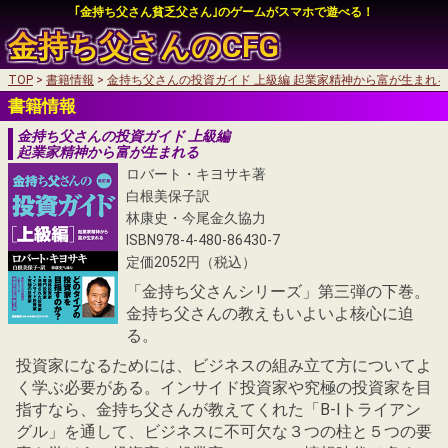
｢金持ち父さん貧乏父さん｣のゲームがスマホで遊べる！
金持ち父さんの
CFG
TOP
書籍情報
金持ち父さんの投資ガイド 上級編 起業家精神から富が生まれ
auかんたん決済
書籍情報
auかんたん決済
My SoftBankログイン
金持ち父さんの投資ガイド 上級編
起業家精神から富が生まれる
My SoftBankログイン
ロバート・キヨサキ著
白根美保子訳
林康史・今尾金久協力
ISBN978-4-480-86430-7
auかんたん決済
定価2052円（税込）
My SoftBankログイン
「金持ち父さんシリーズ」第三弾の下巻。
金持ち父さんの教えもいよいよ核心に迫
る。
投資家になるためには、ビジネスの組み立て方についてよ
く学ぶ必要がある。インサイド投資家や究極の投資家を目
指すなら、金持ち父さんが教えてくれた「B-Iトライアン
グル」を通して、ビジネスに不可欠な３つの柱と５つの要