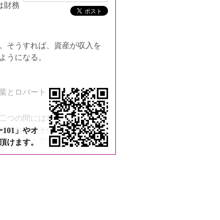
は財務
。そうすれば、資産が収入を
ようになる。
葉とロバート・キヨサキのア
二つの間には非常に大きな違
なければ、その影響は財務諸
101」やオ
らないかも変わってくる」(金
頂けます。
クセス
すれば子供は人生においてと