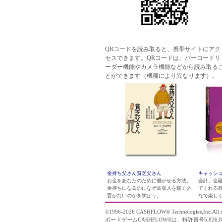
QRコードを読み取ると、携帯サイトにアク
セスできます。QRコードは、バーコードリ
ーダー機能やカメラ機能などから読み取る
とができます（機種により異なります）。
金持ち父さん貧乏父さん
キャッシュ
お金をあなたのために働かせる方法、
会計、金
金持ちになるのになぜ高収入を稼ぐ必
てくれる
要がないのかを学ぼう。
なで楽し
©1996-2026
CASHFLOW
® Technologies,Inc.All r
ボードゲームCASHFLOW®は、特許番号5,826,8