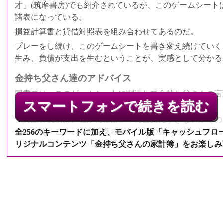
才」(筑摩書房)でも紹介されているが、このゲームシート
諸表になっている。
損益計算書と貸借対照表を組み合わせてあるのだ。
プレーをし続け、このゲームシートを書き変え続けていく
生み、負債が支出を生むということが、実感として分かる
金持ち父さん達のアドバイス
同書では、このゲームシートに関連して金持ち父さんの言
スマートフォンで続きを読む
ドバイスが紹介されている。
「資産と負債は、確かにただ二つの言葉にすぎないがその
いがある。この二つの言葉の間に、何の違いも見つけられ
全256のキーワードに加え、モバイル版「キャッシュフロー
表に表れ、また、一生どれくらいせっせと働かなければな
リジナルコンテンツ「金持ち父さんの家計簿」をお楽しみ
持ち父さん)
QRコードでア
「子供に資産と負債の違いをしっかり覚えさせよう。そう
ても有利なスタートを切ることになるだろう」