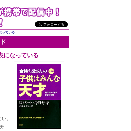
なっている
ード
表になっている
ない。
天