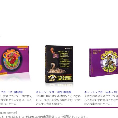
こ
フロー101日本語版
キャッシュフロー202日本語版
キャッシュフローforキッズ
融、投資について一度に教え
CASHFLOW101で基礎的なことになれ
子供がお金や金融について
教育プログラムであり、みん
たら、次は不安定な市場の上げ下げに
らこわがらずに学ぶことが
く学べるゲーム。
対応する方法を学ぼう。
にと考案されたゲーム。
ights reserved
78、6,032,957および6,106,300の米国特許により保護されています。