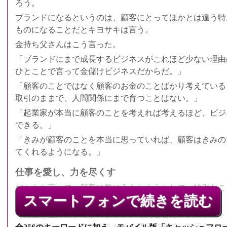
ろう。
ブランドになるというのは、顧客にとってほかとは違う特
ものになることだとキヨサキは言う。
金持ち父さんはこう言った。
「ブランドにまで成長するビジネスがこれほど少ない理由
ひとことで言って金儲けビジネスだからだ。」
「顧客のことではなく顧客のお金のことばかり考えている
取引のままで、人間関係にまで育つことはない。」
「起業家が本当に顧客のことを考えれば考えるほど、ビジ
できる。」
「きみが顧客のことを本当に思っていれば、顧客はきみの
てくれるようになる。」
QRコードでア
仕事を愛し、力を尽くす
だからと言って、顧客に気に入られようとして、特別なこ
スマートフォンで続きを読む
なことをする必要はない。
『黄金を生み出すミダスタッチ』で共著者のドナルド・ト
から教えられた「成功するための四段階方式」を紹介して