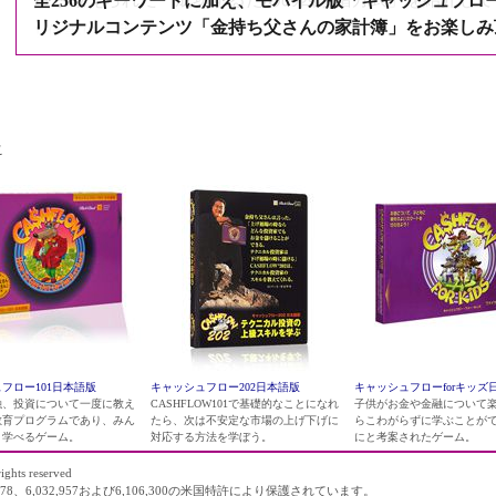
全256のキーワードに加え、モバイル版「キャッシュフロー
リジナルコンテンツ「金持ち父さんの家計簿」をお楽しみ
1 仕事に着手する
2 仕事をする
3 きちんと仕上げる
4 撤退する
こ
つまりは、自分のしている仕事を愛し、力を尽くし、きち
ながると教えたのだ。
ドナルド・トランプは父親のもとでビジネスを実地に学び
いまやトランプグループは世界中で知られるようになって
というブランドを作り上げる基礎であることは確かだ。
フロー101日本語版
キャッシュフロー202日本語版
キャッシュフローforキッズ
融、投資について一度に教え
CASHFLOW101で基礎的なことになれ
子供がお金や金融について
教育プログラムであり、みん
たら、次は不安定な市場の上げ下げに
らこわがらずに学ぶことが
く学べるゲーム。
対応する方法を学ぼう。
にと考案されたゲーム。
ights reserved
78、6,032,957および6,106,300の米国特許により保護されています。