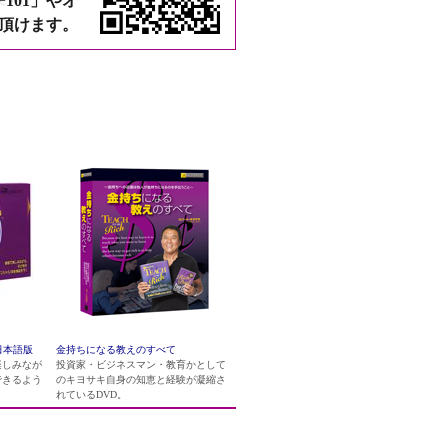
101」やオ
頂けます。
んと仕上げることが成功につ
、この教えを体得した。
いるが、この教えがトランプ
日本語版
金持ちになる教えのすべて
楽しみなが
投資家・ビジネスマン・教育かとして
できるよう
のキヨサキ自身の知恵と経験が凝縮さ
れているDVD。