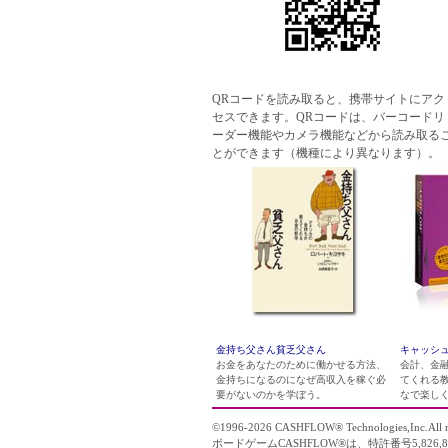
QRコードを読み取ると、携帯サイトにアク
セスできます。QRコードは、バーコードリ
ーダー機能やカメラ機能などから読み取る
とができます（機種により異なります）。
金持ち父さん貧乏父さん
キャッシュ
お金をあなたのために働かせる方法、
会計、金
金持ちになるのになぜ高収入を稼ぐ必
てくれる
要がないのかを学ぼう。
なで楽し
©1996-2026
CASHFLOW
® Technologies,Inc.All r
ボードゲームCASHFLOW®は、特許番号5,826,8