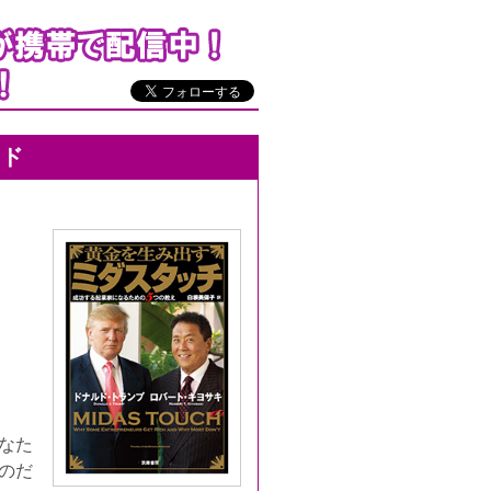
ード
なた
のだ