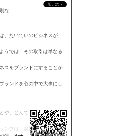
別な
は、たいていのビジネスが、
ようでは、その取引は単なる
ネスをブランドにすることが
ブランドを心の中で大事にし
クセス
とや、とんでもなく風変わり
ランプは、起業家だった父親
いる。