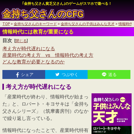
｢金持ち父さん貧乏父さん｣のゲームがスマホで遊べる！
金持ち父さんの
CFG
TOP
金持ち父さんのキーワード
金持ち父さんの子供はみんな天才
情報時代
auかんたん決済
情報時代には教育が重要になる
auかんたん決済
目次
My SoftBankログイン
[
閉じる
]
考え方が時代遅れになる
My SoftBankログイン
産業時代の考え方 vs 情報時代の考え方
どんな教育が必要となるのか
auかんたん決済
シェア
つぶやく
送る
My SoftBankログイン
考え方が時代遅れになる
「産業時代が終わり、情報時代が始まっ
た」と、ロバート・キヨサキは「金持ち
父さんシリーズ」（筑摩書房刊）のなか
で繰り返し言っている。
情報時代になったことで、産業時代特有