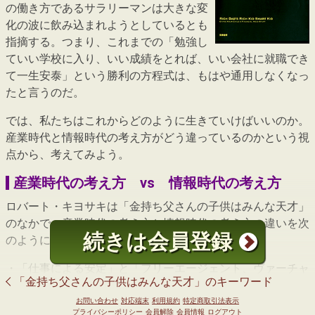
の働き方であるサラリーマンは大きな変
化の波に飲み込まれようとしているとも
指摘する。つまり、これまでの「勉強し
ていい学校に入り、いい成績をとれば、いい会社に就職でき
て一生安泰」という勝利の方程式は、もはや通用しなくなっ
たと言うのだ。
では、私たちはこれからどのように生きていけばいいのか。
産業時代と情報時代の考え方がどう違っているのかという視
点から、考えてみよう。
産業時代の考え方 vs 情報時代の考え方
ロバート・キヨサキは「金持ち父さんの子供はみんな天才」
のなかで、産業時代の考え方と情報時代の考え方の違いを次
続きは会員登録
のようにまとめている。
・「仕事による安定」と「フリーエージェント、ヴァーチャ
「金持ち父さんの子供はみんな天才」のキーワード
ル企業」・「年功序列」と「実力主義」・「一生に仕事は一
つ」と「多くの職業に就く」・「六十五歳まで働く」と「早
お問い合わせ
対応端末
利用規約
特定商取引法表示
プライバシーポリシー
会員解除
会員情報
ログアウト