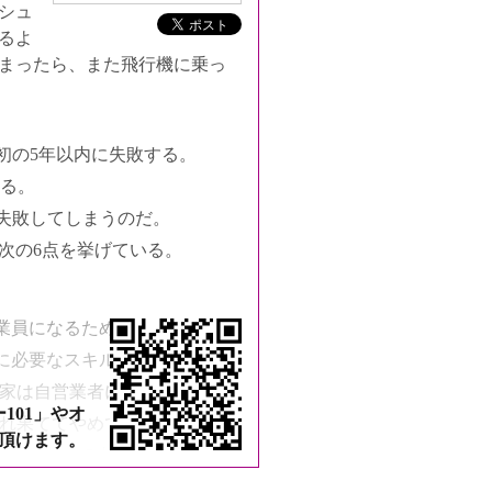
シュ
るよ
まったら、また飛行機に乗っ
初の5年以内に失敗する。
する。
に失敗してしまうのだ。
次の6点を挙げている。
従業員になるための訓練だから
めに必要なスキルは異なるから
クセス
業家は自営業者になってしまう)
101」やオ
れ果ててやめてしまう)
頂けます。
ジネスを始める起業家が多いから
を中心にビジネスを起こし、成功