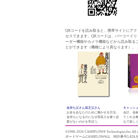
QRコードを読み取ると、携帯サイトにアク
セスできます。QRコードは、バーコードリ
ーダー機能やカメラ機能などから読み取る
とができます（機種により異なります）。
金持ち父さん貧乏父さん
キャッシュ
お金をあなたのために働かせる方法、
会計、金
金持ちになるのになぜ高収入を稼ぐ必
てくれる
要がないのかを学ぼう。
なで楽し
©1996-2026
CASHFLOW
® Technologies,Inc.All r
ボードゲームCASHFLOW®は、特許番号5,826,8