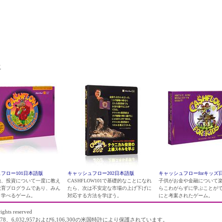
させるだけのビジネススキルを持っていない起業家が多い
こ
フロー101日本語版
キャッシュフロー202日本語版
キャッシュフローforキッズ
融、投資について一度に教え
CASHFLOW101で基礎的なことになれ
子供がお金や金融について
教育プログラムであり、みん
たら、次は不安定な市場の上げ下げに
らこわがらずに学ぶことが
く学べるゲーム。
対応する方法を学ぼう。
にと考案されたゲーム。
ights reserved
78、6,032,957および6,106,300の米国特許により保護されています。