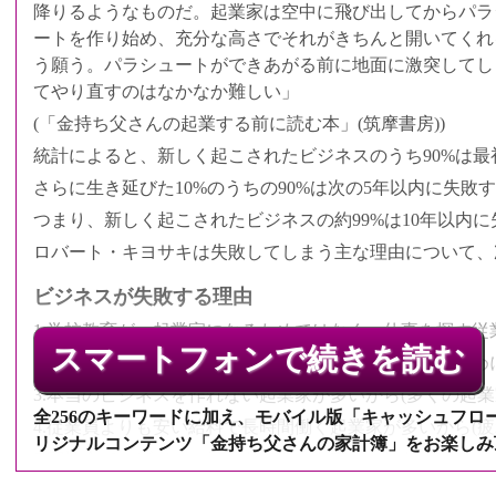
降りるようなものだ。起業家は空中に飛び出してからパラ
ートを作り始め、充分な高さでそれがきちんと開いてくれ
う願う。パラシュートができあがる前に地面に激突してし
てやり直すのはなかなか難しい」
(「金持ち父さんの起業する前に読む本」(筑摩書房))
統計によると、新しく起こされたビジネスのうち90%は最
さらに生き延びた10%のうちの90%は次の5年以内に失敗
つまり、新しく起こされたビジネスの約99%は10年以内
ロバート・キヨサキは失敗してしまう主な理由について、
ビジネスが失敗する理由
1.学校教育が、起業家になるためではなく、仕事を探す
スマートフォンで続きを読む
2.従業員になるために必要なスキルと、起業家になるた
QRコードでア
3.本当のビジネスを作れない起業家が多いから(多くの起
全256のキーワードに加え、モバイル版「キャッシュフロー
4.従業員よりも安い給料で長時間働く起業家が多いから(疲
リジナルコンテンツ「金持ち父さんの家計簿」をお楽しみ
5.実社会でのビジネス経験も、資本も充分に持たずにビ
6.素晴らしい製品やサービスを提供できても、その商品