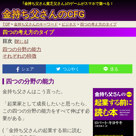
｢金持ち父さん貧乏父さん｣のゲームがスマホで遊べる！
金持ち父さんの
CFG
TOP
金持ち父さんのキーワード
ビジネス
四つの考え方のタイプ
auかんたん決済
四つの考え方のタイプ
auかんたん決済
目次
My SoftBankログイン
[
閉じる
]
四つの分野の能力
My SoftBankログイン
それぞれの特徴
シェア
つぶやく
送る
auかんたん決済
四つの分野の能力
My SoftBankログイン
金持ち父さんはこう言った。
「起業家として成長したいと思ったら、
この四つの分野の能力をすべて伸ばす必
要がある」
(「金持ち父さんの起業する前に読む