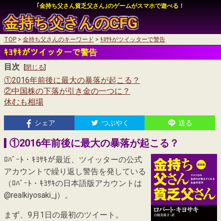
｢金持ち父さん貧乏父さん｣のゲームがスマホで遊べる！
金持ち父さんの
CFG
TOP
金持ち父さんのキーワード
ｷﾖｻｷがツイッターで警告
auかんたん決済
ｷﾖｻｷがツイッターで警告
auかんたん決済
目次
My SoftBankログイン
[
閉じる
]
①2016年前後に最大の暴落が起こる？
My SoftBankログイン
②中国株の下落が引き金の一つに？
休むも相場
auかんたん決済
シェア
つぶやく
送る
My SoftBankログイン
①2016年前後に最大の暴落が起こる？
ﾛﾊﾞｰﾄ・ｷﾖｻｷが最近、ツイッターの公式
アカウントで繰り返し警告を発している
（ﾛﾊﾞｰﾄ・ｷﾖｻｷの日本語版アカウントは
@realkiyosaki_j）。
まず、9月1日の最初のツイート。