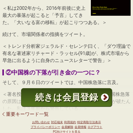
＜私は2002年から、2016年前後に史上
最大の暴落が起こると「予言」してき
た。「大いなる富の移転」が起こりつつある。＞
続けて、市場関係者の指摘をツイート。
＜トレンド分析家ジェラルド・セレンテ曰く、「ダウ理論で
有名な著述家リチャード・ラッセル(91歳)が、株式市場から
早急に出るように自身のニュースレターで警告」＞
②中国株の下落が引き金の一つに？
そして、９月６日のツイートでは、中国株急落に言及。
＜著名投資アナリスト、 バート・ドーメン1/2「中国株急落
続きは会員登録
の原因はオーバーレバレッジだ。個人投資家の多くが破たん
した。私は３年前から警告している」＞
重要キーワード一覧
＜著名投資アナリスト、 バート・ドーメン2/2「中国は過去
お問い合わせ
対応端末
利用規約
特定商取引法表示
45年間、欧米の100年分の技術をタダで使って成長してきた
プライバシーポリシー
会員解除
会員情報
ログアウト
PC向けサイトを見る