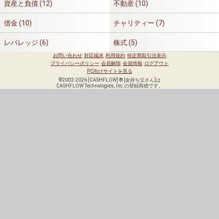
資産と負債 (12)
不動産 (10)
借金 (10)
チャリティー (7)
レバレッジ (6)
株式 (5)
お問い合わせ
対応端末
利用規約
特定商取引法表示
プライバシーポリシー
会員解除
会員情報
ログアウト
PC向けサイトを見る
©2002-2026 [CASHFLOW] ® [金持ち父さん]は
CASHFLOW Technologies, Inc.の登録商標です。