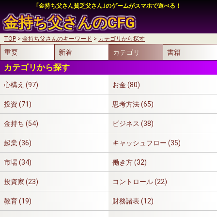
｢金持ち父さん貧乏父さん｣のゲームがスマホで遊べる！
金持ち父さんの
CFG
TOP
金持ち父さんのキーワード
カテゴリから探す
auかんたん決済
重要
新着
カテゴリ
書籍
auかんたん決済
My SoftBankログイン
カテゴリから探す
My SoftBankログイン
心構え (97)
お金 (80)
投資 (71)
思考方法 (65)
auかんたん決済
金持ち (54)
ビジネス (38)
My SoftBankログイン
起業 (36)
キャッシュフロー (35)
市場 (34)
働き方 (32)
投資家 (23)
コントロール (22)
教育 (19)
財務諸表 (12)