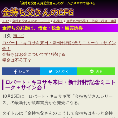
｢金持ち父さん貧乏父さん｣のゲームがスマホで遊べる！
金持ち父さんの
CFG
TOP
金持ち父さんのキーワード
心構え
金持ちの武器は、借金・税金・幽霊
auかんたん決済
金持ちの武器は、借金・税金・幽霊所得
auかんたん決済
目次
My SoftBankログイン
[
閉じる
]
ロバート・キヨサキ来日・新刊刊行記念ミニトーク＋サイン
My SoftBankログイン
会！
金持ちはお金について学び続ける
税金は不公正？
auかんたん決済
シェア
つぶやく
送る
My SoftBankログイン
ロバート・キヨサキ来日・新刊刊行記念ミニト
ーク＋サイン会！
10月25日に、ロバート・キヨサキ著「金持ち父さんシリー
ズ」の最新刊が筑摩書房から発売になる。
タイトルは『金持ち父さんの こうして金持ちはもっと金持