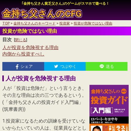
｢金持ち父さん貧乏父さん｣のゲームがスマホで遊べる！
金持ち父さんの
CFG
TOP
金持ち父さんのキーワード
投資家
投資が危険ではない理由
auかんたん決済
投資が危険ではない理由
auかんたん決済
目次
My SoftBankログイン
[
閉じる
]
人が投資を危険視する理由
My SoftBankログイン
内側から投資すべし
シェア
つぶやく
送る
auかんたん決済
人が投資を危険視する理由
My SoftBankログイン
人が「投資は危険だ」という言うとき、
その主な理由は次の三つであるという。
(「金持ち父さんの投資ガイド入門編」
(筑摩書房))
1.投資家になるための訓練を受けていな
いからたいていの人は、従業員などとし