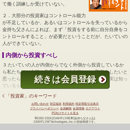
て働く訓練しか受けていない。
２．大部分の投資家はコントロール能力
が不足しているか、あるいはコントロールを失っているから
金持ち父さんによれば、まず「投資をする前に自分自身をコ
ントロールすること」が必要だということだが、たいていの
人ができていない。
内側から投資すべし
３.たいていの人が内側からでなく外側から投資しているか
ら私たちは、本能の奥底では、「本当にいい取引をしたいと
続きは会員登録
思ったら内側にいなくてはならない」ということを実は知っ
ているものだ。
「投資家」のキーワード
「その関係の仕事をしている友達がいる」という場合は、私
たちはよくそのコネを使ってはいないだろうか？
お問い合わせ
対応端末
利用規約
特定商取引法表示
プライバシーポリシー
会員解除
会員情報
ログアウト
PC向けサイトを見る
自動車を買う時、チケットを押さえる時、などなど。
©2002-2026 [CASHFLOW] ® [金持ち父さん]は
CASHFLOW Technologies, Inc.の登録商標です。
投資の世界にも同じことが言えて、映画「ウォール街」に出