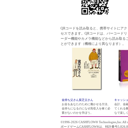
QRコードを読み取ると、携帯サイトにアク
セスできます。QRコードは、バーコードリ
ーダー機能やカメラ機能などから読み取る
とができます（機種により異なります）。
金持ち父さん貧乏父さん
キャッシュ
お金をあなたのために働かせる方法、
会計、金
金持ちになるのになぜ高収入を稼ぐ必
てくれる
要がないのかを学ぼう。
なで楽し
©1996-2026
CASHFLOW
® Technologies,Inc.All r
ボードゲームCASHFLOW®は、特許番号5,826,8