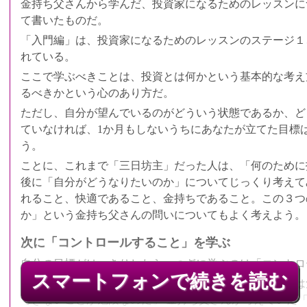
金持ち父さんから学んだ、投資家になるためのレッスンに
て書いたものだ。
「入門編」は、投資家になるためのレッスンのステージ１
れている。
ここで学ぶべきことは、投資とは何かという基本的な考え
るべきかという心のあり方だ。
ただし、自分が望んでいるのがどういう状態であるか、ど
ていなければ、1か月もしないうちにあなたが立てた目標
う。
ことに、これまで「三日坊主」だった人は、「何のために投
後に「自分がどうなりたいのか」についてじっくり考えて
れること、快適であること、金持ちであること。この３つ
か」という金持ち父さんの問いについてもよく考えよう。
QRコードでア
次に「コントロールすること」を学ぶ
自分の目標がはっきりしたら、つぎに学ぶのは「コントロ
スマートフォンで続きを読む
金持ち父さんはよくこう言っていた。「投資をすることは
できないことが危険なのだ」 金持ち父さんが考えていた