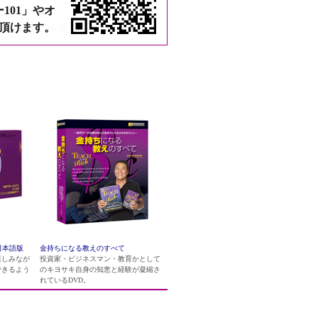
101」やオ
頂けます。
産と負債の比率をコントロール
金をコントロールする力 ５．売
通しての取引をコントロールす
ールする力 ８．契約の条件をコ
る力 10．富の還元、慈善行
日本語版
金持ちになる教えのすべて
楽しみなが
投資家・ビジネスマン・教育かとして
できるよう
のキヨサキ自身の知恵と経験が凝縮さ
れているDVD。