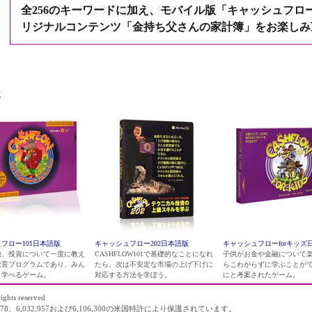
ール能力」とは次のようなものだ。
全256のキーワードに加え、モバイル版「キャッシュフロー
リジナルコンテンツ「金持ち父さんの家計簿」をお楽しみ
１．自分自身をコントロールする力 ２．収入と支出、資
する力 ３．投資の管理方法をコントロールする力 ４．税
買のタイミングをコントロールする力 ６．ブローカーを
る力 ７．E-T-C（形態、タイミング、特質）をコントロ
こ
ントロールする力 ９．情報へのアクセスをコントロールす
為、富の再配分をコントロールする力
フロー101日本語版
キャッシュフロー202日本語版
キャッシュフローforキッズ
融、投資について一度に教え
CASHFLOW101で基礎的なことになれ
子供がお金や金融について
教育プログラムであり、みん
たら、次は不安定な市場の上げ下げに
らこわがらずに学ぶことが
く学べるゲーム。
対応する方法を学ぼう。
にと考案されたゲーム。
ights reserved
78、6,032,957および6,106,300の米国特許により保護されています。