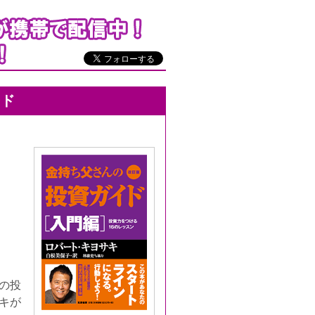
ード
の投
キが