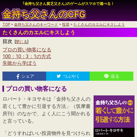
｢金持ち父さん貧乏父さん｣のゲームがスマホで遊べる！
金持ち父さんの
CFG
TOP
金持ち父さんのキーワード
投資
たくさんのカエルにキスしよう
auかんたん決済
たくさんのカエルにキスしよう
auかんたん決済
目次
My SoftBankログイン
[
閉じる
]
プロの買い物客になる
My SoftBankログイン
100：10：3：1の方式
失敗から学ぼう
auかんたん決済
シェア
つぶやく
送る
My SoftBankログイン
プロの買い物客になる
ロバート・キヨサキは「金持ち父さんの
若くして豊かに引退する方法」（筑摩書
房刊）のなかで、よく人にこう聞かれる
と言っている。
「どうすればいい投資物件を見つけられ