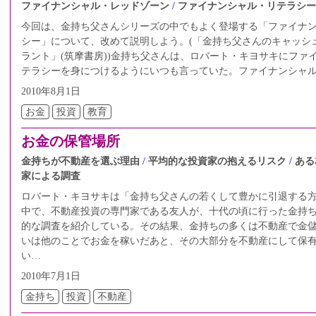
ファイナンシャル・レッドゾーン
ファイナンシャル・リテラシー
今回は、金持ち父さんシリーズの中でもよく登場する「ファイナ
シー」について、改めて説明しよう。(「金持ち父さんのキャッシ
ラント」(筑摩書房))金持ち父さんは、ロバート・キヨサキにファ
テラシーを身につけるようにいつも言っていた。ファイナンシャ
2010年8月1日
お金
投資
教育
お金の保管場所
金持ちが不動産を選ぶ理由
平均的な投資家の抱えるリスク
ある
家による調査
ロバート・キヨサキは「金持ち父さんの若くして豊かに引退する方
中で、不動産投資の専門家である友人が、十代の頃に行った金持
的な調査を紹介している。その結果、金持ちの多くは不動産で金
いは他のことでお金を稼いだあと、その大部分を不動産にして保
い…
2010年7月1日
金持ち
投資
不動産