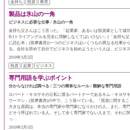
金持ち
投資
教育
製品は氷山の一角
ビジネスに必要な仕事
氷山の一角
金持ち父さんはこう言った。「起業家、あるいは投資家として成
B-Iトライアングルを完全に理解しなくてはいけない」(「金持ち
に読む本」(筑摩書房))一つのビジネスはいくつもの異なる仕事か
る。会社を辞めて自分でビジネスを始めようという人は、ビジネ
2010年3月2日
投資
起業
ビジネス
専門用語を学ぶポイント
分からなければ調べる
三つの簡単なルール
難解な専門用語
ロバート・キヨサキの公私に渡るパートナーであるキム・キヨサ
ウーマン」(筑摩書房)の中で、こう述べている。「投資に関する
大きな原因は、本当の専門家や専門家になりかけの人、また、専
どそう呼ばれている人、そして全く専門家でない人まで、それに
っ…
2010年2月1日