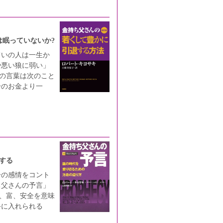
は眠っていないか?
ていの人は一生か
や悪い狼に弱い」
この言葉は次のこと
分のお金より一
する
分の感情をコント
ち父さんの予言」
由、富、安全を意味
手に入れられる