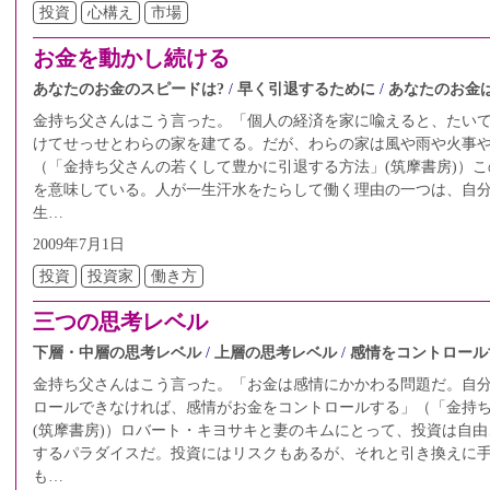
投資
心構え
市場
お金を動かし続ける
あなたのお金のスピードは?
早く引退するために
あなたのお金
金持ち父さんはこう言った。「個人の経済を家に喩えると、たい
けてせっせとわらの家を建てる。だが、わらの家は風や雨や火事
（「金持ち父さんの若くして豊かに引退する方法」(筑摩書房)）
を意味している。人が一生汗水をたらして働く理由の一つは、自
生…
2009年7月1日
投資
投資家
働き方
三つの思考レベル
下層・中層の思考レベル
上層の思考レベル
感情をコントロール
金持ち父さんはこう言った。「お金は感情にかかわる問題だ。自
ロールできなければ、感情がお金をコントロールする」（「金持
(筑摩書房)）ロバート・キヨサキと妻のキムにとって、投資は自
するパラダイスだ。投資にはリスクもあるが、それと引き換えに
も…