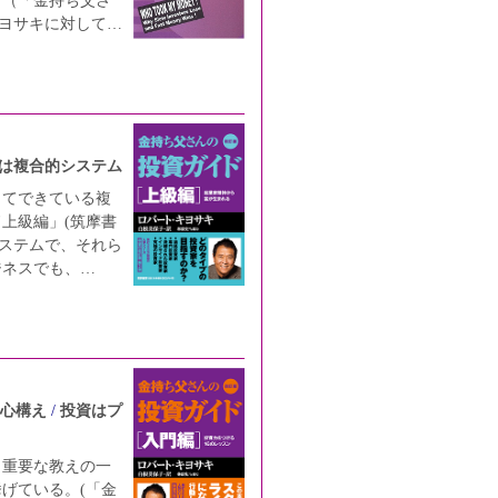
。（「金持ち父さ
キヨサキに対して…
は複合的システム
ってできている複
上級編」(筑摩書
システムで、それら
ジネスでも、…
心構え
投資はプ
も重要な教えの一
げている。(「金