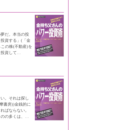
の夢だ。本当の投
投資する」(「金
この株(不動産)を
に投資して…
ない。それは探し
摩書房))金銭的に
ければならない。
ものの多くは、…