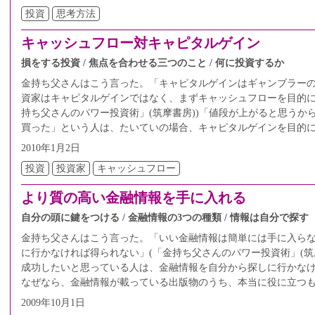
投資
思考方法
キャッシュフロー対キャピタルゲイン
損をする投資
焦点を合わせる三つのこと
何に投資するか
金持ち父さんはこう言った。「キャピタルゲインはギャンブラー
資家はキャピタルゲインではなく、まずキャッシュフローを目的に
持ち父さんのパワー投資術」(筑摩書房))「値段が上がると思うから
買った」という人は、たいていの場合、キャピタルゲインを目的
2010年1月2日
投資
投資家
キャッシュフロー
より質の高い金融情報を手に入れる
自分の頭に鍵をつける
金融情報の3つの種類
情報は自分で探す
金持ち父さんはこう言った。「いい金融情報は簡単には手に入ら
に行かなければ得られない」(「金持ち父さんのパワー投資術」(筑
成功したいと思っている人は、金融情報を自分から探しに行かな
なぜなら、金融情報が載っている出版物のうち、本当に役に立つ
2009年10月1日