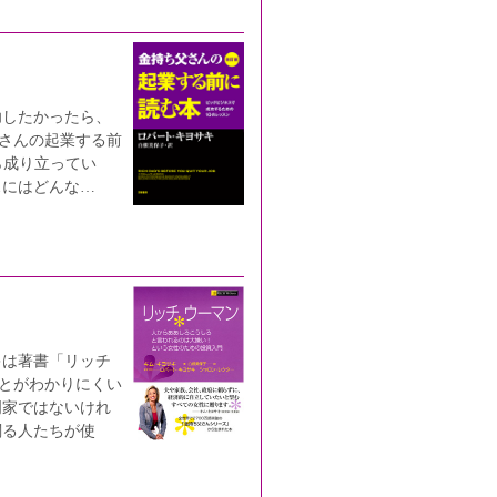
功したかったら、
父さんの起業する前
ら成り立ってい
スにはどんな…
キは著書「リッチ
ことがわかりにくい
門家ではないけれ
関る人たちが使