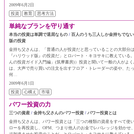
2009年6月2日
投資
教育
思考方法
単純なプランを守り通す
本当の投資は単調で退屈なもの
百人のうち三人しか金持ちでない
版の投資
金持ち父さんは、「普通の人が投資だと思っていることの大部分
『ハリウッド版』の投資だ」とロバート・キヨサキに教えている
んの投資ガイド入門編」(筑摩書房)）投資と聞いて一般の人がよ
は、大声で売り買いの注文を出すフロア・トレーダーの姿や、た
何…
2009年6月1日
投資
心構え
市場
パワー投資の力
三つの資産
金持ち父さんのパワー投資
パワー投資とは
金持ち父さんは、パワー投資とは「三つの種類の資産をすべて使
ローを再投資し、OPM、つまり他人のお金でレバレッジを効かせ