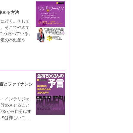
集める方法
行に行く。そして
て、そこでやめて
、こう述べている。
特定の不動産や
蓄とファイナンシ
ル・インテリジェ
を貯めさせること
ているから自分はす
るのは難しいこ…