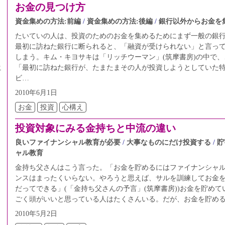
お金の見つけ方
資金集めの方法:前編
資金集めの方法:後編
銀行以外からお金を
たいていの人は、投資のためのお金を集めるためにまず一般の銀
最初に訪ねた銀行に断られると、「融資が受けられない」と言っ
しまう。キム・キヨサキは「リッチウーマン」(筑摩書房)の中で
「最初に訪ねた銀行が、たまたまその人が投資しようとしていた
こ
ビ…
2010年6月1日
お金
投資
心構え
投資対象にみる金持ちと中流の違い
良いファイナンシャル教育が必要
大事なものにだけ投資する
貯
ャル教育
金持ち父さんはこう言った。「お金を貯めるにはファイナンシャ
ンスはまったくいらない。やろうと思えば、サルを訓練してお金
だってできる」(「金持ち父さんの予言」(筑摩書房))お金を貯め
ごく頭がいいと思っている人はたくさんいる。だが、お金を貯め
2010年5月2日